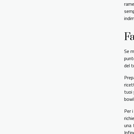
rame
semp
indim
Fa
Se ma
punt
del 
Prep
ricet
tuoi 
bowl
Per i
rich
una 
Infin