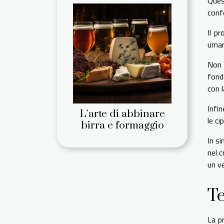
Ques
conf
Il p
umam
Non 
fond
con 
Infin
L’arte di abbinare
le ci
birra e formaggio
In si
nel c
un v
Te
La p