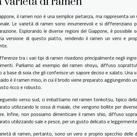
 varietà di ramen
iappone, il ramen non è una semplice pietanza, ma rappresenta un 
onale. Le varietà di ramen sono innumerevoli e si differenziano p
arazione. Esplorando le diverse regioni del Giappone, è possibile 
ria versione di questo piatto, rendendo il ramen un vero e propr
nte.
fferenze tra i vari tipi di ramen risiedono principalmente negli ingre
imenti. Parliamo ad esempio del ramen shoyu, diffuso soprattut
 a base di soia che gli conferisce un sapore deciso e salato. Una var
aido è il ramen miso, in cui il brodo viene preparato aggiungendo u
usto ricco e robusto.
eguendo verso sud, ci imbattiamo nel ramen tonkotsu, tipico della 
arato utilizzando le ossa di maiale, che vengono bollite per diver
re. Infine, non possiamo dimenticare il ramen shio, diffuso soprat
arato utilizzando sale e pesce, per un gusto delicato e leggermente
arietà di ramen, pertanto, sono un vero e proprio specchio delle div