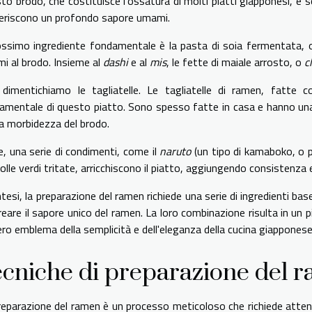
to brodo, che costituisce l'ossatura di molti piatti giapponesi, è 
eriscono un profondo sapore umami.
rossimo ingrediente fondamentale è la pasta di soia fermentata,
i al brodo. Insieme al
dashi
e al
mis
, le fette di maiale arrosto, o
c
dimentichiamo le tagliatelle. Le tagliatelle di ramen, fatte
amentale di questo piatto. Sono spesso fatte in casa e hanno u
la morbidezza del brodo.
e, una serie di condimenti, come il
naruto
(un tipo di kamaboko, o p
polle verdi tritate, arricchiscono il piatto, aggiungendo consistenza 
ntesi, la preparazione del ramen richiede una serie di ingredienti b
reare il sapore unico del ramen. La loro combinazione risulta in un 
ero emblema della semplicità e dell'eleganza della cucina giapponese
cniche di preparazione del 
reparazione del ramen è un processo meticoloso che richiede attenz