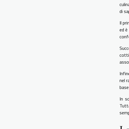
culi
di sa
Il p
ed è 
confe
Succ
cott
asso
Infi
nel 
base 
In s
Tutt
sempl