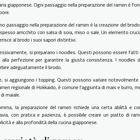
naria giapponese. Ogni passaggio nella preparazione del ramen è fon
pore.
rimo passaggio nella preparazione del ramen è la creazione del brodo
spesso arricchito con salsa di soia, miso o sale. Un elemento crucia
risce al brodo i suoi sapori distintivi.
essivamente, si preparano i noodles. Questi possono essere fatti 
i alla perfezione per garantire la giusta consistenza. I noodles 
rbire adeguatamente il brodo.
ne, si aggiungono i topping. Questi possono variare notevolmente 
ramen regionale di Hokkaido, è comune l'aggiunta di mais e burro, 
di maiale.
omma, la preparazione del ramen richiede una certa abilità e co
avia, con pratica e pazienza, è possibile creare un piatto di rame
icità e alla profondità della cucina giapponese.