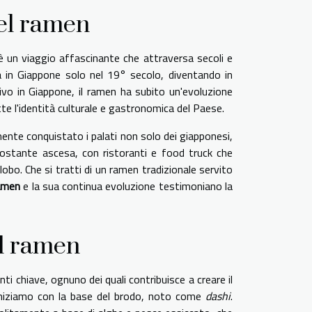
del ramen
 un viaggio affascinante che attraversa secoli e
 in Giappone solo nel 19° secolo, diventando in
rivo in Giappone, il ramen ha subito un'evoluzione
tte l'identità culturale e gastronomica del Paese.
damente conquistato i palati non solo dei giapponesi,
ostante ascesa, con ristoranti e food truck che
obo. Che si tratti di un ramen tradizionale servito
ramen
e la sua continua evoluzione testimoniano la
el ramen
ti chiave, ognuno dei quali contribuisce a creare il
 Iniziamo con la base del brodo, noto come
dashi
.