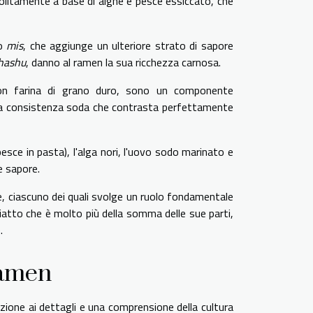
solitamente a base di alghe e pesce essiccato, che
 o
mis
, che aggiunge un ulteriore strato di sapore
hashu
, danno al ramen la sua ricchezza carnosa.
 con farina di grano duro, sono un componente
na consistenza soda che contrasta perfettamente
esce in pasta), l'alga nori, l'uovo sodo marinato e
e sapore.
ase, ciascuno dei quali svolge un ruolo fondamentale
piatto che è molto più della somma delle sue parti,
.
ramen
ione ai dettagli e una comprensione della cultura