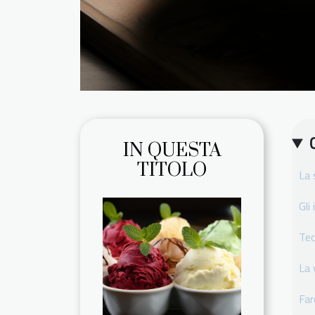
IN QUESTA
TITOLO
La 
Gli
Tec
La 
Far