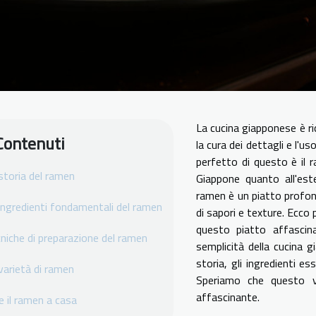
La cucina giapponese è ri
Contenuti
la cura dei dettagli e l'us
perfetto di questo è il
storia del ramen
Giappone quanto all'est
ramen è un piatto profo
 ingredienti fondamentali del ramen
di sapori e texture. Ecco
questo piatto affascina
niche di preparazione del ramen
semplicità della cucina 
storia, gli ingredienti es
varietà di ramen
Speriamo che questo vi
affascinante.
e il ramen a casa