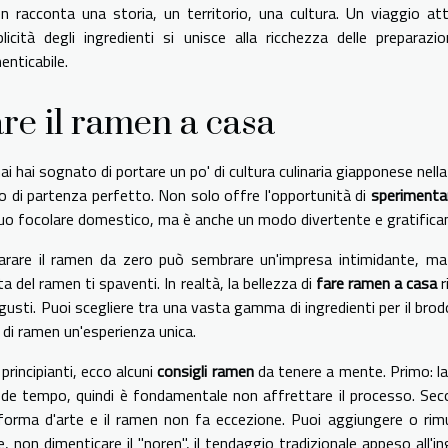
n racconta una storia, un territorio, una cultura. Un viaggio att
licità degli ingredienti si unisce alla ricchezza delle preparaz
enticabile.
re il ramen a casa
i hai sognato di portare un po' di cultura culinaria giapponese nella
o di partenza perfetto. Non solo offre l'opportunità di
sperimenta
tuo focolare domestico, ma è anche un modo divertente e gratificante
arare il ramen da zero può sembrare un'impresa intimidante, ma 
ta del ramen ti spaventi. In realtà, la bellezza di
fare ramen a casa
r
gusti. Puoi scegliere tra una vasta gamma di ingredienti per il brod
 di ramen un'esperienza unica.
 principianti, ecco alcuni
consigli ramen
da tenere a mente. Primo: la
iede tempo, quindi è fondamentale non affrettare il processo. Sec
forma d'arte e il ramen non fa eccezione. Puoi aggiungere o rimuo
e, non dimenticare il "noren", il tendaggio tradizionale appeso all'