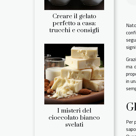
Creare il gelato
perfetto a casa:
Nato
trucchi e consigli
conf
segu
signi
Grazi
ma d
propo
in un
sempl
Gl
I misteri del
cioccolato bianco
Per p
svelati
sapo